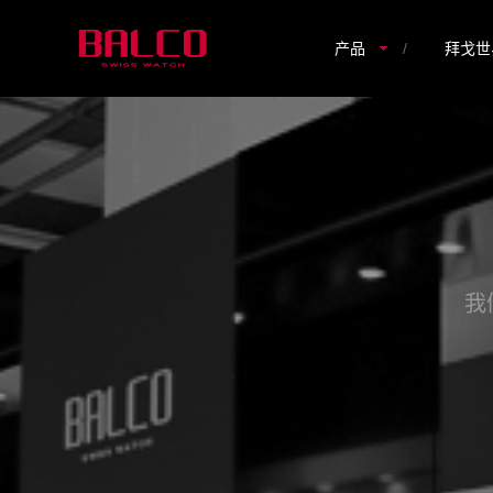
产品
/
拜戈世
我